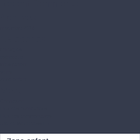
Recent Comments
Archives
novembre 2016
Categories
chirurgies
esthetique
Infos patient
soins
Zone enfant
Meta
Connexion
Flux des publications
Flux des commentaires
Site de WordPress-FR